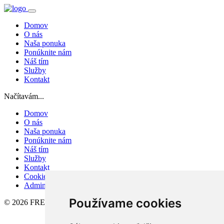
Domov
O nás
Naša ponuka
Ponúknite nám
Náš tím
Služby
Kontakt
Načítavám...
Domov
O nás
Naša ponuka
Ponúknite nám
Náš tím
Služby
Kontakt
Cookies
Admin
Používame cookies
© 2026 FREEDOM REAL s.r.o.